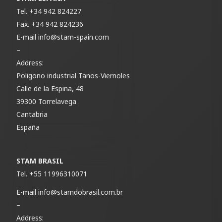
Tel.
+34 942 824227
Fax.
+34 942 824236
E-mail
info@stam-spain.com
–
Address:
Poligono industrial Tanos-Viernoles
Calle de la Espina, 48
39300 Torrelavega
Cantabria
España
STAM BRASIL
Tel.
+55 11996310071
E-mail
info@stamdobrasil.com.br
–
Address: