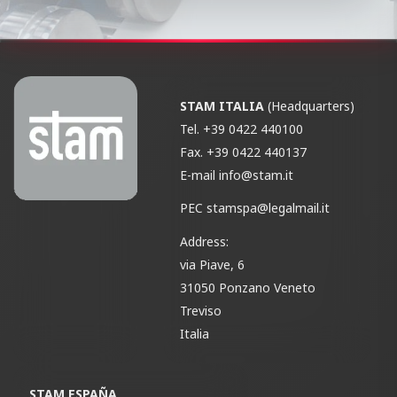
STAM ITALIA
(Headquarters)
Tel.
+39 0422 440100
Fax.
+39 0422 440137
E-mail
info@stam.it
PEC
stamspa@legalmail.it
Address:
via Piave, 6
31050 Ponzano Veneto
Treviso
Italia
STAM ESPAÑA