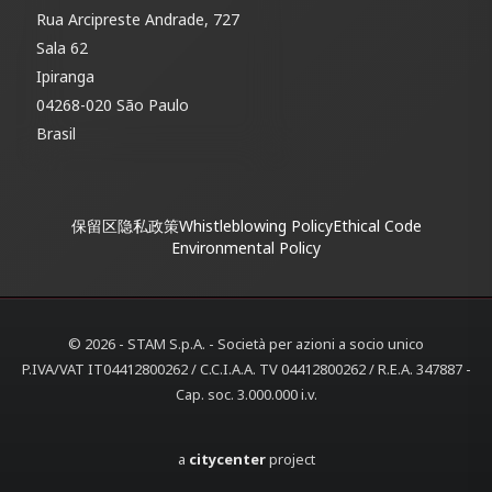
Rua Arcipreste Andrade, 727
Sala 62
Ipiranga
04268-020 São Paulo
Brasil
保留区
隐私政策
Whistleblowing Policy
Ethical Code
Environmental Policy
© 2026 - STAM S.p.A. - Società per azioni a socio unico
P.IVA/VAT IT04412800262 / C.C.I.A.A. TV 04412800262 / R.E.A. 347887 -
Cap. soc. 3.000.000 i.v.
a
citycenter
project