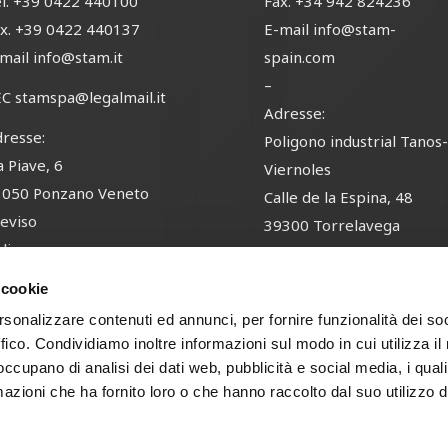
l.
+39 0422 440100
Fax.
+34 942 824236
x.
+39 0422 440137
E-mail
info@stam-
-mail
info@stam.it
spain.com
–
EC
stamspa@legalmail.it
Adresse:
resse:
Poligono industrial Tanos
a Piave, 6
Viernoles
1050 Ponzano Veneto
Calle de la Espina, 48
eviso
39300 Torrelavega
alia
Cantabria
España
 cookie
rsonalizzare contenuti ed annunci, per fornire funzionalità dei so
ffico. Condividiamo inoltre informazioni sul modo in cui utilizza il 
 occupano di analisi dei dati web, pubblicità e social media, i qual
ed Area
Privacy Policy
Whistleblowing Policy
Ethical Code
Environmental
azioni che ha fornito loro o che hanno raccolto dal suo utilizzo d