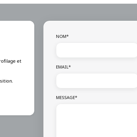
NOM*
ofilage et
EMAIL*
ition.
MESSAGE*