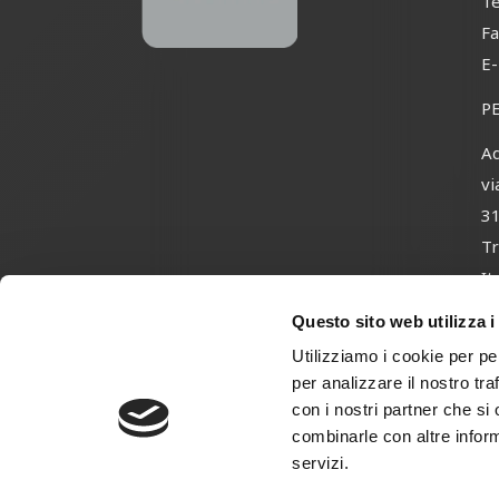
Te
Fa
E
P
Ad
vi
3
Tr
It
Questo sito web utilizza i
Utilizziamo i cookie per pe
per analizzare il nostro tra
con i nostri partner che si
Reserv
combinarle con altre inform
servizi.