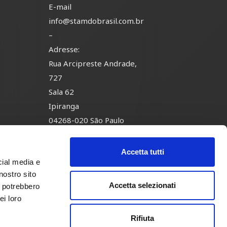
E-mail
info@stamdobrasil.com.br
–
Adresse:
Rua Arcipreste Andrade,
-
727
Sala 62
Ipiranga
04268-020 São Paulo
Brasil
Accetta tutti
cial media e
nostro sito
Accetta selezionati
i potrebbero
 Policy
ei loro
Rifiuta