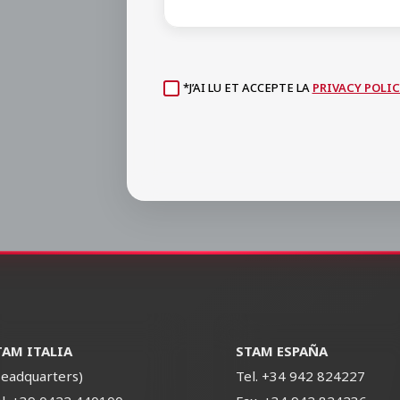
*J’AI LU ET ACCEPTE LA
PRIVACY POLIC
TAM ITALIA
STAM ESPAÑA
eadquarters)
Tel.
+34 942 824227