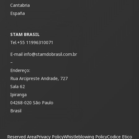
Cantabria
España
STAM BRASIL
Tel.
+55 11996310071
E-mail
info@stamdobrasil.com.br
–
Endereço:
Rua Arcipreste Andrade, 727
Sala 62
Ipiranga
04268-020 São Paulo
Brasil
Reserved Area
Privacy Policy
Whistleblowing Policy
Codice Etico