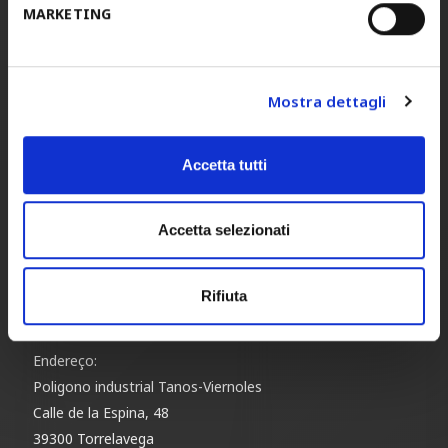
MARKETING
PEC
stamspa@legalmail.it
Endereço:
via Piave, 6
Mostra dettagli
31050 Ponzano Veneto
Treviso
Italia
Accetta tutti
Accetta selezionati
STAM ESPAÑA
Tel.
+34 942 824227
Fax.
+34 942 824236
Rifiuta
E-mail
info@stam-spain.com
–
Endereço:
Poligono industrial Tanos-Viernoles
Calle de la Espina, 48
39300 Torrelavega