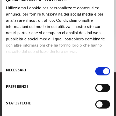
Utilizziamo i cookie per personalizzare contenuti ed
annunci, per fornire funzionalità dei social media e per
Condividi:
analizzare il nostro traffico. Condividiamo inoltre
informazioni sul modo in cui utilizza il nostro sito con i
nostri partner che si occupano di analisi dei dati web,
pubblicità e social media, i quali potrebbero combinarle
con altre informazioni che ha fornito loro o che hanno
Torna alle news
raccolto dal suo utilizzo dei loro servizi.
Selezione
NECESSARI
del
consenso
PREFERENZE
STAM ITALIA
(Headquarters)
Tel.
+39 0422 440100
STATISTICHE
Fax.
+39 0422 440137
E-mail
info@stam.it