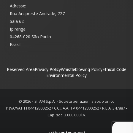
Adresse:
Rua Arcipreste Andrade, 727
Sala 62
Ipiranga
04268-020 São Paulo
Brasil
Reserved Area
Privacy Policy
Whistleblowing Policy
Ethical Code
Environmental Policy
© 2026 - STAM S.p.A. - Società per azioni a socio unico
P.IVA/VAT IT04412800262 / C.C.I.A.A. TV 04412800262 / R.E.A. 347887 -
Cap. soc. 3.000.000 i.v.
a
citycenter
project