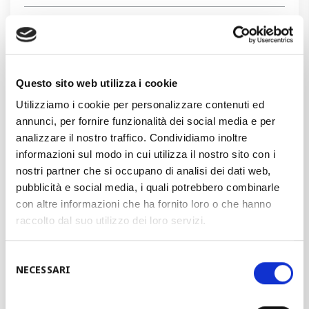
Profilage flexible
Profilage à cassettes
Questo sito web utilizza i cookie
Utilizziamo i cookie per personalizzare contenuti ed
Profilage traditionnel
annunci, per fornire funzionalità dei social media e per
analizzare il nostro traffico. Condividiamo inoltre
informazioni sul modo in cui utilizza il nostro sito con i
Poinçonnage
nostri partner che si occupano di analisi dei dati web,
pubblicità e social media, i quali potrebbero combinarle
Façonnage et courbure
con altre informazioni che ha fornito loro o che hanno
raccolto dal suo utilizzo dei loro servizi.
Coupe laser-plasma et soudage
Selezione
NECESSARI
del
Empilage et Conditionnement
consenso