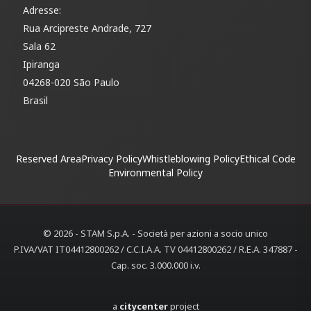
Adresse:
Rua Arcipreste Andrade, 727
Sala 62
Ipiranga
04268-020 São Paulo
Brasil
Reserved Area
Privacy Policy
Whistleblowing Policy
Ethical Code
Environmental Policy
© 2026 - STAM S.p.A. - Società per azioni a socio unico
P.IVA/VAT IT04412800262 / C.C.I.A.A. TV 04412800262 / R.E.A. 347887 -
Cap. soc. 3.000.000 i.v.
a
citycenter
project