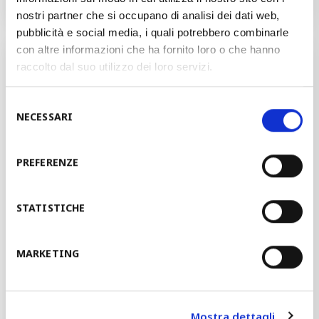
TEMPS DE PREPARATION
5-30 min
nostri partner che si occupano di analisi dei dati web,
pubblicità e social media, i quali potrebbero combinarle
con altre informazioni che ha fornito loro o che hanno
TECHNOLOGIES DISPONIBLES
raccolto dal suo utilizzo dei loro servizi.
Profilage 3D
Selezione
NECESSARI
del
consenso
Profilage flexible
PREFERENZE
Profilage à cassettes
STATISTICHE
Profilage traditionnel
MARKETING
Poinçonnage
Mostra dettagli