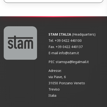
STAM ITALIA
(Headquarters)
Tel.
+39 0422 440100
Fax.
+39 0422 440137
E-mail
info@stam.it
PEC
stamspa@legalmail.it
Adresse:
via Piave, 6
31050 Ponzano Veneto
Treviso
Italia