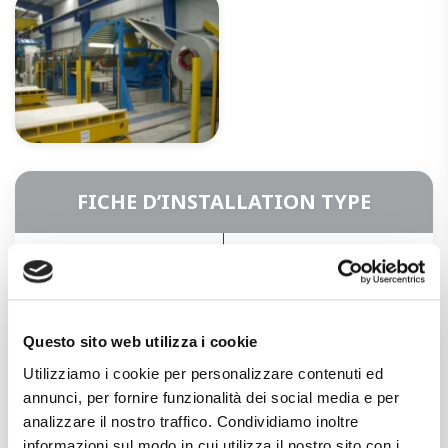
FICHE D’INSTALLATION TYPE
PLAGE D’ÉPAISSEUR
0.7-1 mm
VITESSE DE PROFILAGE
30 m/min
Questo sito web utilizza i cookie
Utilizziamo i cookie per personalizzare contenuti ed
TECHNOLOGIES DE
Flexible - Cassettes -
PROFILAGE
Traditionnelle
annunci, per fornire funzionalità dei social media e per
analizzare il nostro traffico. Condividiamo inoltre
informazioni sul modo in cui utilizza il nostro sito con i