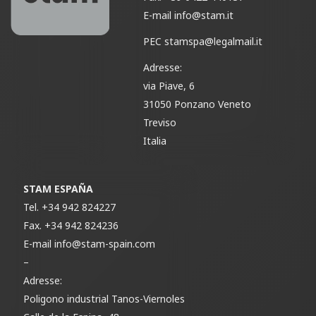
E-mail
info@stam.it
PEC
stamspa@legalmail.it
Adresse:
via Piave, 6
31050 Ponzano Veneto
Treviso
Italia
STAM ESPAÑA
Tel.
+34 942 824227
Fax.
+34 942 824236
E-mail
info@stam-spain.com
–
Adresse:
Poligono industrial Tanos-Viernoles