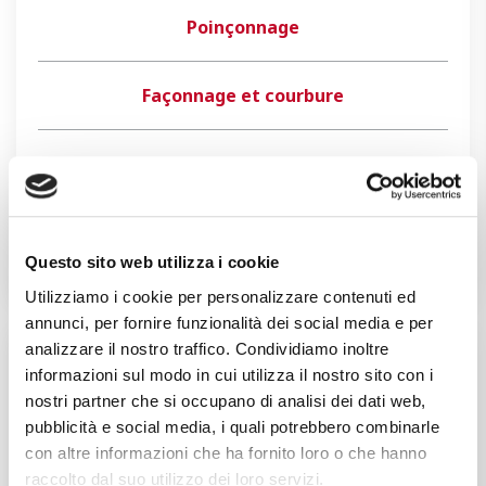
Poinçonnage
Façonnage et courbure
Coupe laser-plasma et soudage
Empilage et Conditionnement
Questo sito web utilizza i cookie
Utilizziamo i cookie per personalizzare contenuti ed
annunci, per fornire funzionalità dei social media e per
analizzare il nostro traffico. Condividiamo inoltre
Voulez-vous parler de votre projet
informazioni sul modo in cui utilizza il nostro sito con i
avec un de nos responsables?
nostri partner che si occupano di analisi dei dati web,
pubblicità e social media, i quali potrebbero combinarle
con altre informazioni che ha fornito loro o che hanno
DEMANDEZ UN DEVIS
raccolto dal suo utilizzo dei loro servizi.