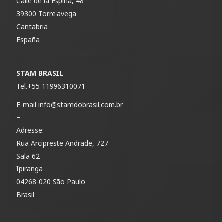
Calle de la Espina, 48
39300 Torrelavega
Cantabria
España
STAM BRASIL
Tel.
+55 11996310071
E-mail
info@stamdobrasil.com.br
–
Adresse:
Rua Arcipreste Andrade, 727
Sala 62
Ipiranga
04268-020 São Paulo
Brasil