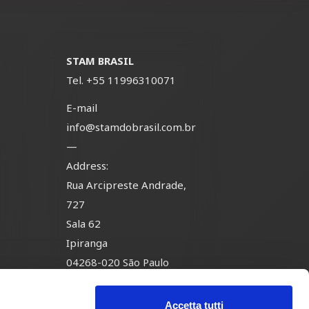
STAM BRASIL
Tel.
+55 11996310071
E-mail
info@stamdobrasil.com.br
—
Address:
Rua Arcipreste Andrade,
-
727
Sala 62
Ipiranga
04268-020 São Paulo
Brasil
Accetta tutti