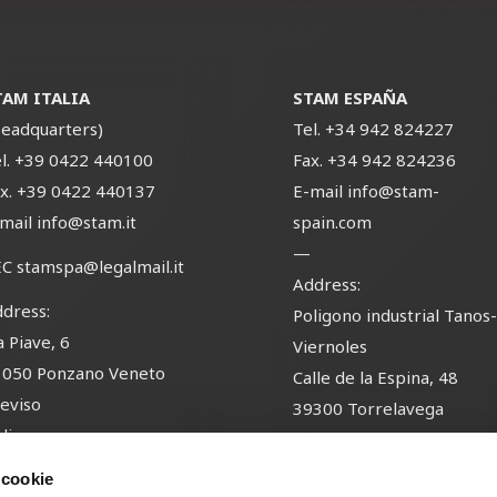
TAM ITALIA
STAM ESPAÑA
eadquarters)
Tel.
+34 942 824227
l.
+39 0422 440100
Fax.
+34 942 824236
x.
+39 0422 440137
E-mail
info@stam-
-mail
info@stam.it
spain.com
—
EC
stamspa@legalmail.it
Address:
dress:
Poligono industrial Tanos
a Piave, 6
Viernoles
1050 Ponzano Veneto
Calle de la Espina, 48
eviso
39300 Torrelavega
alia
Cantabria
España
 cookie