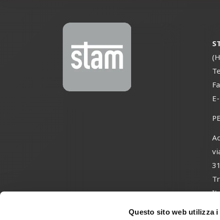
S
(H
Te
Fa
E
P
Ad
vi
3
Tr
It
Questo sito web utilizza i