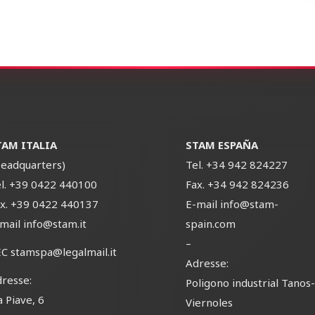
TAM ITALIA
STAM ESPAÑA
eadquarters)
Tel.
+34 942 824227
l.
+39 0422 440100
Fax.
+34 942 824236
x.
+39 0422 440137
E-mail
info@stam-
-mail
info@stam.it
spain.com
–
EC
stamspa@legalmail.it
Adresse:
resse:
Poligono industrial Tanos
a Piave, 6
Viernoles