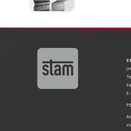
S
(H
Te
Fa
E
P
Ad
vi