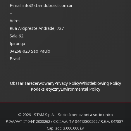
E-mail
info@stamdobrasil.com.br
–
Adres:
Rua Arcipreste Andrade, 727
Sala 62
Ipiranga
04268-020 São Paulo
Brasil
Obszar zarezerwowany
Privacy Policy
Whistleblowing Policy
Kodeks etyczny
Environmental Policy
© 2026 - STAM S.p.A. - Società per azioni a socio unico
P.IVA/VAT IT04412800262 / C.C.I.A.A. TV 04412800262 / R.E.A. 347887 -
Cap. soc. 3.000.000 i.v.