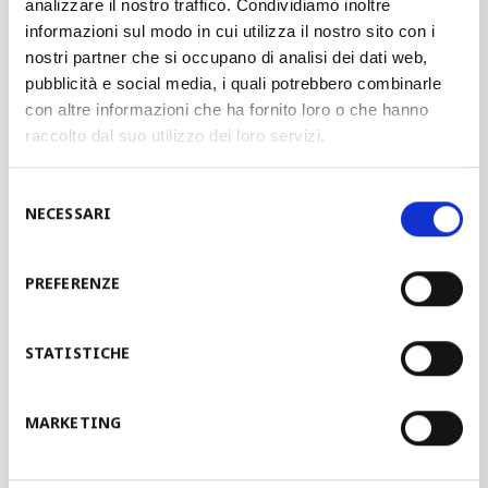
analizzare il nostro traffico. Condividiamo inoltre
informazioni sul modo in cui utilizza il nostro sito con i
Perfilagem 3D
nostri partner che si occupano di analisi dei dati web,
pubblicità e social media, i quali potrebbero combinarle
Perfilagem flexível
con altre informazioni che ha fornito loro o che hanno
raccolto dal suo utilizzo dei loro servizi.
Perfilagem tipo cassete
Selezione
NECESSARI
del
Perfilagem tradicional
consenso
PREFERENZE
Puncionamento
STATISTICHE
Formação e dobra
MARKETING
Corte a laser-plasma e soldagem