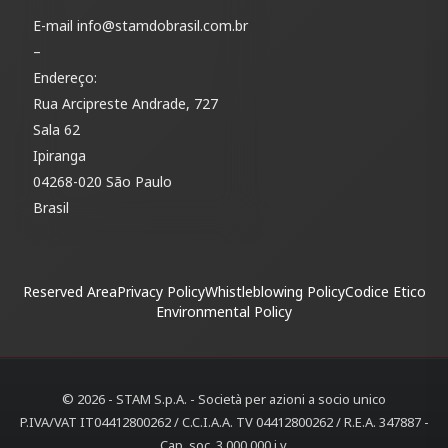
E-mail
info@stamdobrasil.com.br
–
Endereço:
Rua Arcipreste Andrade, 727
Sala 62
Ipiranga
04268-020 São Paulo
Brasil
Reserved Area
Privacy Policy
Whistleblowing Policy
Codice Etico
Environmental Policy
© 2026 - STAM S.p.A. - Società per azioni a socio unico
P.IVA/VAT IT04412800262 / C.C.I.A.A. TV 04412800262 / R.E.A. 347887 -
Cap. soc. 3.000.000 i.v.