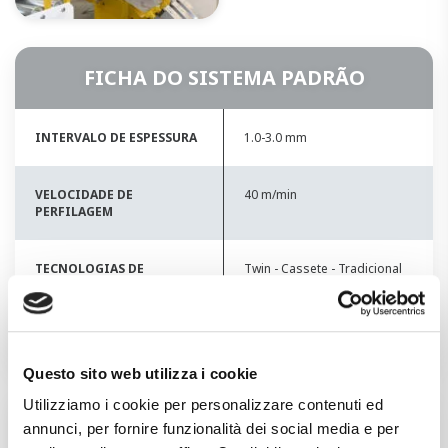
FICHA DO SISTEMA PADRÃO
INTERVALO DE ESPESSURA
1.0-3.0 mm
VELOCIDADE DE
40 m/min
PERFILAGEM
TECNOLOGIAS DE
Twin - Cassete - Tradicional
PERFILAGEM
TEMPO DE PREPARAÇÃO
5-30 min
Questo sito web utilizza i cookie
Utilizziamo i cookie per personalizzare contenuti ed
TECNOLOGIAS DISPONÍVEIS
annunci, per fornire funzionalità dei social media e per