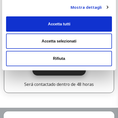
Mostra dettagli
Empilhamento e Embalagem
Accetta tutti
Deseja discutir o seu projeto com um
Accetta selezionati
dos nossos responsáveis?
Rifiuta
PEÇA UM ORÇAMENTO
Será contactado dentro de 48 horas