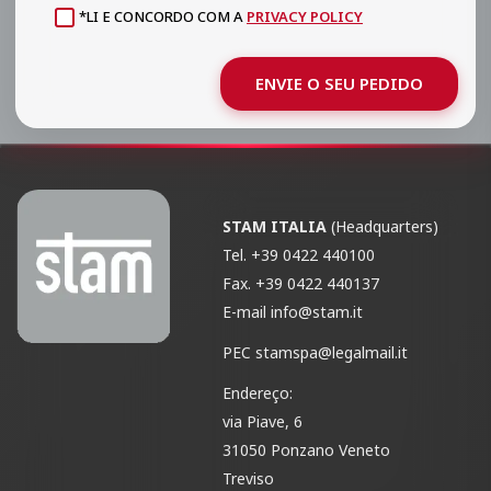
*LI E CONCORDO COM A
PRIVACY POLICY
ENVIE O SEU PEDIDO
STAM ITALIA
(Headquarters)
Tel.
+39 0422 440100
Fax.
+39 0422 440137
E-mail
info@stam.it
PEC
stamspa@legalmail.it
Endereço:
via Piave, 6
31050 Ponzano Veneto
Treviso