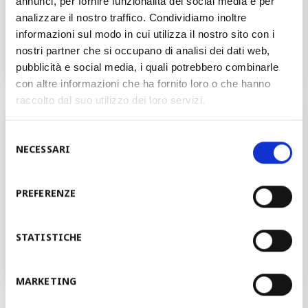
annunci, per fornire funzionalità dei social media e per
analizzare il nostro traffico. Condividiamo inoltre
informazioni sul modo in cui utilizza il nostro sito con i
Укладка и упаковка
nostri partner che si occupano di analisi dei dati web,
pubblicità e social media, i quali potrebbero combinarle
con altre informazioni che ha fornito loro o che hanno
raccolto dal suo utilizzo dei loro servizi.
Вы хотели бы обсудить свой
проект с нашим менеджером?
Selezione
NECESSARI
del
consenso
PREFERENZE
ЗАПРОСИТЬ РАССЧЕТ СТОИМОСТИ
STATISTICHE
Вы получите контактные данные в течение
48 часов
MARKETING