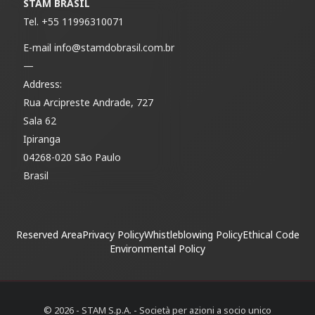
STAM BRASIL
Tel.
+55 11996310071
E-mail
info@stamdobrasil.com.br
—
Address:
Rua Arcipreste Andrade, 727
Sala 62
Ipiranga
04268-020 São Paulo
Brasil
Reserved Area
Privacy Policy
Whistleblowing Policy
Ethical Code
Environmental Policy
© 2026 - STAM S.p.A. - Società per azioni a socio unico