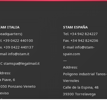
TAM ITALIA
STAM ESPAÑA
eadquarters)
Tel.
+34 942 824227
l.
+39 0422 440100
Fax.
+34 942 824236
x.
+39 0422 440137
E-mail
info@stam-
-mail
info@stam.it
spain.com
—
EC
stamspa@legalmail.it
Address:
dress:
Poligono industrial Tanos
a Piave, 6
Viernoles
1050 Ponzano Veneto
Calle de la Espina, 48
eviso
39300 Torrelavega
alia
Cantabria