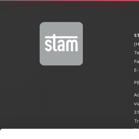
S
(H
Te
Fa
E
P
Ad
vi
3
Tr
It