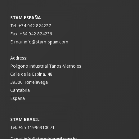
STAM ESPAÑA
Tel.
+34 942 824227
Fax.
+34 942 824236
E-mail
info@stam-spain.com
–
Address:
Poligono industrial Tanos-Viernoles
Calle de la Espina, 48
39300 Torrelavega
Cantabria
España
STAM BRASIL
Tel.
+55 11996310071
E-mail
info@stamdobrasil.com.br