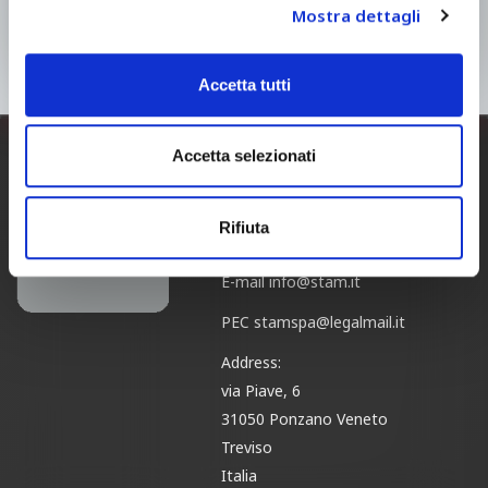
Mostra dettagli
Accetta tutti
Accetta selezionati
STAM ITALIA
(Headquarters)
Tel.
+39 0422 440100
Rifiuta
Fax.
+39 0422 440137
E-mail
info@stam.it
PEC
stamspa@legalmail.it
Address:
via Piave, 6
31050 Ponzano Veneto
Treviso
Italia