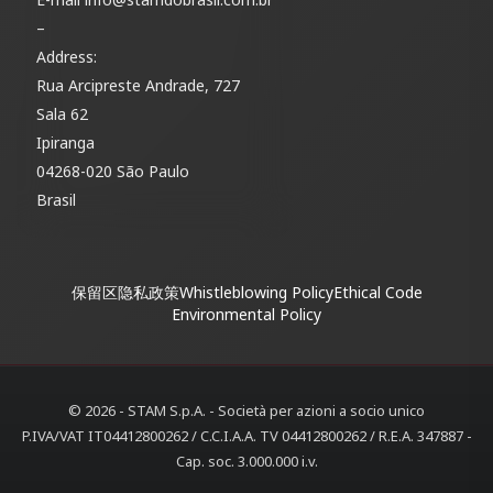
–
Address:
Rua Arcipreste Andrade, 727
Sala 62
Ipiranga
04268-020 São Paulo
Brasil
保留区
隐私政策
Whistleblowing Policy
Ethical Code
Environmental Policy
© 2026 - STAM S.p.A. - Società per azioni a socio unico
P.IVA/VAT IT04412800262 / C.C.I.A.A. TV 04412800262 / R.E.A. 347887 -
Cap. soc. 3.000.000 i.v.