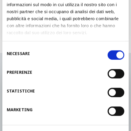
informazioni sul modo in cui utilizza il nostro sito con i
请求报价
nostri partner che si occupano di analisi dei dati web,
pubblicità e social media, i quali potrebbero combinarle
con altre informazioni che ha fornito loro o che hanno
我们将会于48个小时之内联系您
raccolto dal suo utilizzo dei loro servizi.
Selezione
NECESSARI
del
consenso
PREFERENZE
我们能帮助您做什么？
STATISTICHE
MARKETING
请联系我们的销售网络或服务部门
联系我们