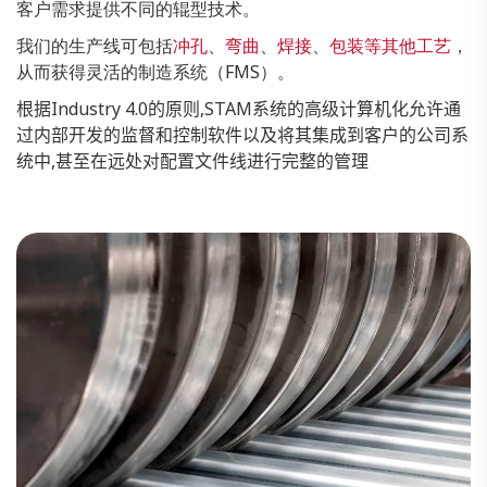
客户需求提供不同的辊型技术。
我们的生产线可包括
冲孔
、
弯曲
、
焊接
、
包装等其他工艺
，
从而获得灵活的制造系统（FMS）。
根据
Industry 4.0
的原则
,STAM
系统的高级计算机化允许通
过内部开发的监督和控制软件以及将其集成到客户的公司系
统中
,
甚至在远处对配置文件线进行完整的管理