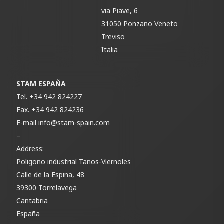
via Piave, 6
31050 Ponzano Veneto
Treviso
Italia
STAM ESPAÑA
Tel.
+34 942 824227
Fax.
+34 942 824236
E-mail
info@stam-spain.com
–
Address:
Poligono industrial Tanos-Viernoles
Calle de la Espina, 48
39300 Torrelavega
Cantabria
España