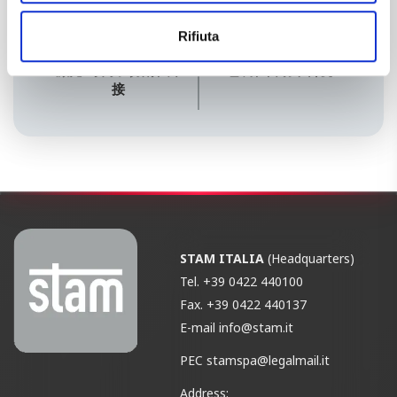
Rifiuta
激光-等离子切割和焊
包装和自动堆料机
接
STAM ITALIA
(Headquarters)
Tel.
+39 0422 440100
Fax.
+39 0422 440137
E-mail
info@stam.it
PEC
stamspa@legalmail.it
Address: