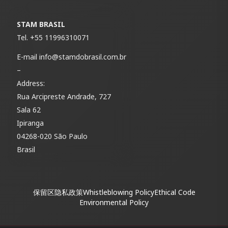
STAM BRASIL
Tel.
+55 11996310071
E-mail
info@stamdobrasil.com.br
–
Address:
Rua Arcipreste Andrade, 727
Sala 62
Ipiranga
04268-020 São Paulo
Brasil
保留区
隐私政策
Whistleblowing Policy
Ethical Code
Environmental Policy