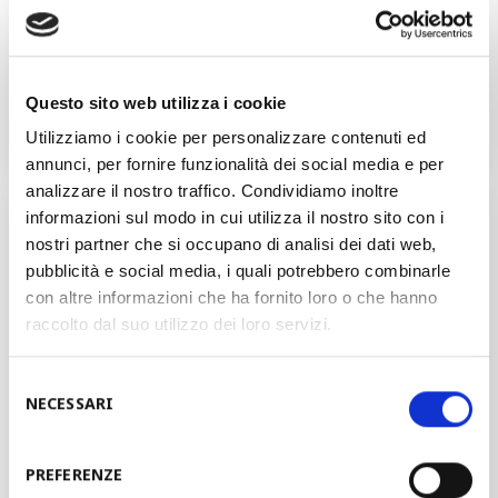
TECNOLOGIE
Flessibile - Cassette
PROFILATURA
Questo sito web utilizza i cookie
TEMPO ATTREZZAGGIO
5-30 min
Utilizziamo i cookie per personalizzare contenuti ed
annunci, per fornire funzionalità dei social media e per
analizzare il nostro traffico. Condividiamo inoltre
TECNOLOGIE DISPONIBILI
informazioni sul modo in cui utilizza il nostro sito con i
nostri partner che si occupano di analisi dei dati web,
pubblicità e social media, i quali potrebbero combinarle
Profilatura 3D
con altre informazioni che ha fornito loro o che hanno
raccolto dal suo utilizzo dei loro servizi.
Profilatura flessibile
Selezione
NECESSARI
del
Profilatura a cassette
consenso
PREFERENZE
Profilatura tradizionale