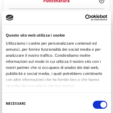
Punzonatura
Formatura e curvatura
Taglio laser-plasma e saldatura
Questo sito web utilizza i cookie
Utilizziamo i cookie per personalizzare contenuti ed
Impilamento e imballaggio
annunci, per fornire funzionalità dei social media e per
analizzare il nostro traffico. Condividiamo inoltre
informazioni sul modo in cui utilizza il nostro sito con i
nostri partner che si occupano di analisi dei dati web,
pubblicità e social media, i quali potrebbero combinarle
Vuoi discutere il tuo progetto con un
con altre informazioni che ha fornito loro o che hanno
nostro responsabile?
raccolto dal suo utilizzo dei loro servizi.
Selezione
NECESSARI
RICHIEDI UN PREVENTIVO
del
consenso