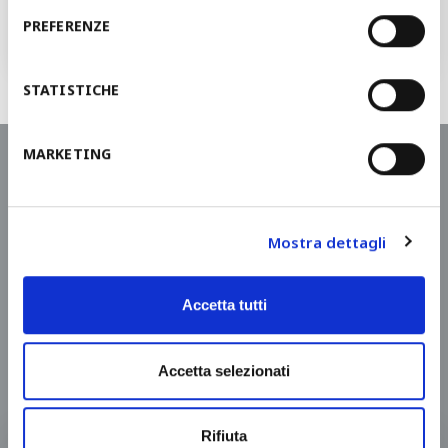
PREFERENZE
Riceverai un contatto entro 48 ore
STATISTICHE
MARKETING
Richiedi un preventivo
Mostra dettagli
Progettiamo e realizziamo linee di profilatura e linee
di taglio secondo le tue esigenze.
Il nostro team commerciale è a tua disposizione.
Accetta tutti
Imagine it's possible.
Accetta selezionati
Rifiuta
NOME*