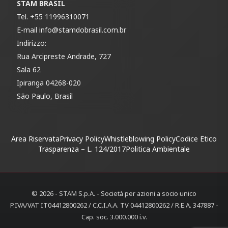
STAM BRASIL
Tel.
+55 11996310071
E-mail
info@stamdobrasil.com.br
Indirizzo:
Rua Arcipreste Andrade, 727
Sala 62
Ipiranga 04268-020
São Paulo, Brasil
Area Riservata
Privacy Policy
Whistleblowing Policy
Codice Etico
Trasparenza – L. 124/2017
Politica Ambientale
© 2026 - STAM S.p.A. - Società per azioni a socio unico
P.IVA/VAT IT04412800262 / C.C.I.A.A. TV 04412800262 / R.E.A. 347887 -
Cap. soc. 3.000.000 i.v.