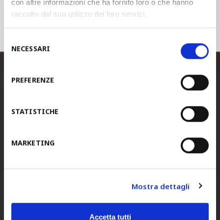
con altre informazioni che ha fornito loro o che hanno
Torna alle news
raccolto dal suo utilizzo dei loro servizi.
Selezione
NECESSARI
del
consenso
PREFERENZE
STAM ITALIA
(Headquarters)
Tel.
+39 0422 440100
STATISTICHE
Fax.
+39 0422 440137
E-mail
info@stam.it
MARKETING
PEC
stamspa@legalmail.it
Indirizzo:
Via Piave, 6,
Mostra dettagli
31050 Ponzano Veneto,
Treviso, Italia
Accetta tutti