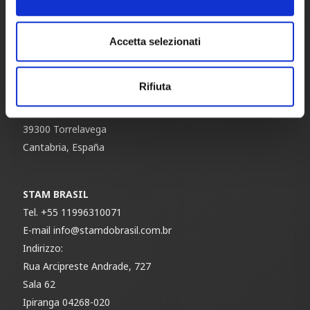
STAM ESPAÑA
Tel.
+34 942 824227
Accetta selezionati
E-mail
info@stam-spain.com
Indirizzo:
Rifiuta
Poligono industrial Tanos-Viernoles
Calle de la Espina, 48
39300 Torrelavega
Cantabria, España
STAM BRASIL
Tel.
+55 11996310071
E-mail
info@stamdobrasil.com.br
Indirizzo:
Rua Arcipreste Andrade, 727
Sala 62
Ipiranga 04268-020