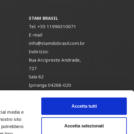
STAM BRASIL
Tel.
+55 11996310071
E-mail
info@stamdobrasil.com.br
Indirizzo:
-
Rua Arcipreste Andrade,
727
Sala 62
Ipiranga 04268-020
São Paulo, Brasil
Accetta tutti
cial media e
nostro sito
Accetta selezionati
i potrebbero
7
Politica Ambientale
ei loro