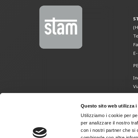
S
(H
Te
Fa
E
P
In
Vi
3
Tr
Questo sito web utilizza i
Utilizziamo i cookie per pe
per analizzare il nostro tra
con i nostri partner che si
Area Riservata
Priva
combinarle con altre inform