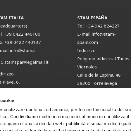
TAM ITALIA
STAM ESPAÑA
eadquarters)
Tel.
+34 942 824227
l.
+39 0422 440100
E-mail
info@stam-
x.
+39 0422 440137
spain.com
-mail
info@stam.it
Indirizzo:
Poligono industrial Tanos
EC
stamspa@legalmail.it
Viernoles
dirizzo:
Calle de la Espina, 48
a Piave, 6,
39300 Torrelavega
1050 Ponzano Veneto,
Cantabria, España
eviso, Italia
 cookie
rsonalizzare contenuti ed annunci, per fornire funzionalità dei so
ffico. Condividiamo inoltre informazioni sul modo in cui utilizza il 
 occupano di analisi dei dati web, pubblicità e social media, i qual
cy Policy
Whistleblowing Policy
Codice Etico
Trasparenza – L. 124/201
azioni che ha fornito loro o che hanno raccolto dal suo utilizzo d