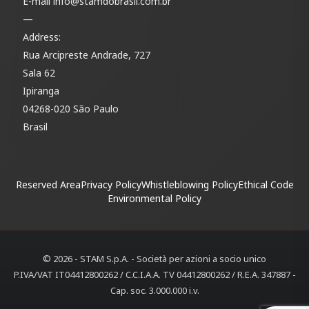
E-mail
info@stamdobrasil.com.br
—
Address:
Rua Arcipreste Andrade, 727
Sala 62
Ipiranga
04268-020 São Paulo
Brasil
Reserved Area
Privacy Policy
Whistleblowing Policy
Ethical Code
Environmental Policy
© 2026 - STAM S.p.A. - Società per azioni a socio unico
P.IVA/VAT IT04412800262 / C.C.I.A.A. TV 04412800262 / R.E.A. 347887 -
Cap. soc. 3.000.000 i.v.