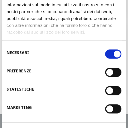
informazioni sul modo in cui utilizza il nostro sito con i
nostri partner che si occupano di analisi dei dati web,
pubblicità e social media, i quali potrebbero combinarle
con altre informazioni che ha fornito loro o che hanno
Вы хотели бы обсудить свой
raccolto dal suo utilizzo dei loro servizi.
проект с нашим менеджером?
Selezione
NECESSARI
del
consenso
ЗАПРОСИТЬ РАССЧЕТ СТОИМОСТИ
PREFERENZE
Вы получите контактные данные в течение
48 часов
STATISTICHE
MARKETING
Запросить рассчет стоимости