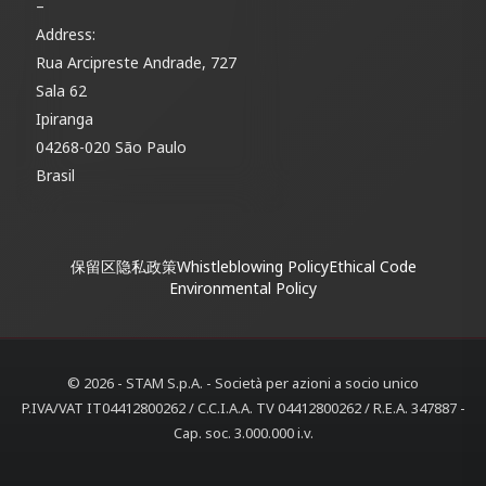
–
Address:
Rua Arcipreste Andrade, 727
Sala 62
Ipiranga
04268-020 São Paulo
Brasil
保留区
隐私政策
Whistleblowing Policy
Ethical Code
Environmental Policy
© 2026 - STAM S.p.A. - Società per azioni a socio unico
P.IVA/VAT IT04412800262 / C.C.I.A.A. TV 04412800262 / R.E.A. 347887 -
Cap. soc. 3.000.000 i.v.