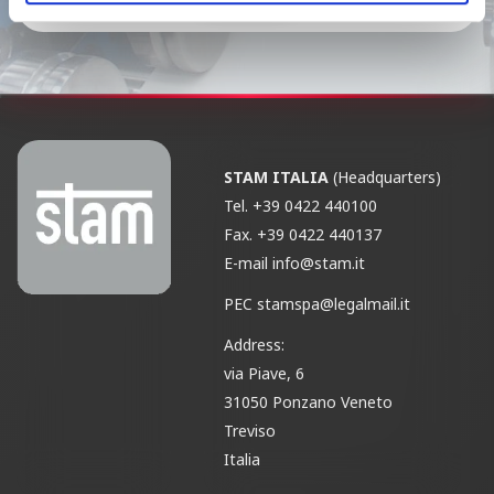
STAM ITALIA
(Headquarters)
Tel.
+39 0422 440100
Fax.
+39 0422 440137
E-mail
info@stam.it
PEC
stamspa@legalmail.it
Address:
via Piave, 6
31050 Ponzano Veneto
Treviso
Italia