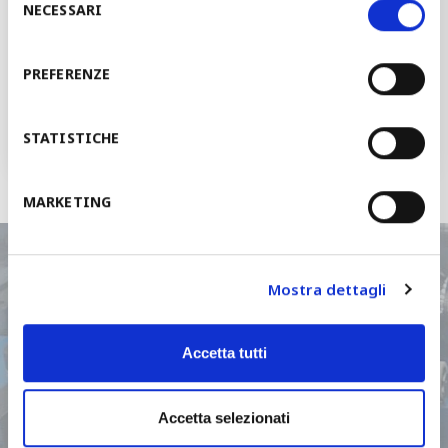
NECESSARI
del
consenso
DEMANDEZ UN DEVIS
PREFERENZE
Vous serez contacté dans 48 heures
STATISTICHE
MARKETING
Mostra dettagli
Comment pouvons-nous
vous aider?
Accetta tutti
Accetta selezionati