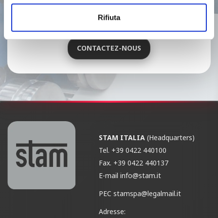
Contacter notre réseau commercial ou
notre service d’assistance.
Rifiuta
CONTACTEZ-NOUS
STAM ITALIA
(Headquarters)
Tel.
+39 0422 440100
Fax.
+39 0422 440137
E-mail
info@stam.it
PEC
stamspa@legalmail.it
Adresse: