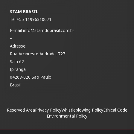
STAM BRASIL
Tel.
+55 11996310071
E-mail
info@stamdobrasil.com.br
–
Adresse:
Rua Arcipreste Andrade, 727
Sala 62
Ipiranga
04268-020 São Paulo
Brasil
Reserved Area
Privacy Policy
Whistleblowing Policy
Ethical Code
Environmental Policy