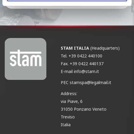
STAM ITALIA
(Headquarters)
Tel.
+39 0422 440100
Fax.
+39 0422 440137
E-mail
info@stam.it
PEC
stamspa@legalmail.it
Address:
via Piave, 6
31050 Ponzano Veneto
Treviso
Italia