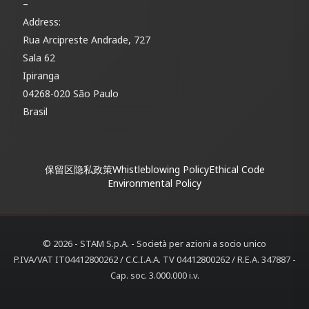
–
Address:
Rua Arcipreste Andrade, 727
Sala 62
Ipiranga
04268-020 São Paulo
Brasil
保留区
隐私政策
Whistleblowing Policy
Ethical Code
Environmental Policy
© 2026 - STAM S.p.A. - Società per azioni a socio unico
P.IVA/VAT IT04412800262 / C.C.I.A.A. TV 04412800262 / R.E.A. 347887 -
Cap. soc. 3.000.000 i.v.