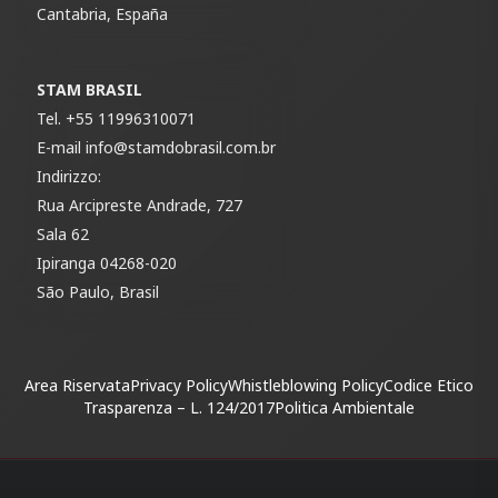
Cantabria, España
STAM BRASIL
Tel.
+55 11996310071
E-mail
info@stamdobrasil.com.br
Indirizzo:
Rua Arcipreste Andrade, 727
Sala 62
Ipiranga 04268-020
São Paulo, Brasil
Area Riservata
Privacy Policy
Whistleblowing Policy
Codice Etico
Trasparenza – L. 124/2017
Politica Ambientale