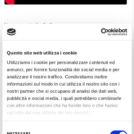
Linee per virole di silos
Questo sito web utilizza i cookie
Utilizziamo i cookie per personalizzare contenuti ed
annunci, per fornire funzionalità dei social media e per
analizzare il nostro traffico. Condividiamo inoltre
informazioni sul modo in cui utilizza il nostro sito con i
nostri partner che si occupano di analisi dei dati web,
pubblicità e social media, i quali potrebbero combinarle
con altre informazioni che ha fornito loro o che hanno
raccolto dal suo utilizzo dei loro servizi.
Infrastrutture
Selezione
NECESSARI