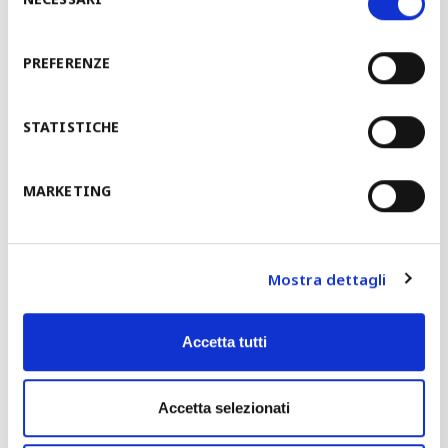
del
consenso
Linee di produzione per paletti per recinzioni e vigne
PREFERENZE
STATISTICHE
MARKETING
Mostra dettagli
Accetta tutti
Linee di profilatura per guardrails
Accetta selezionati