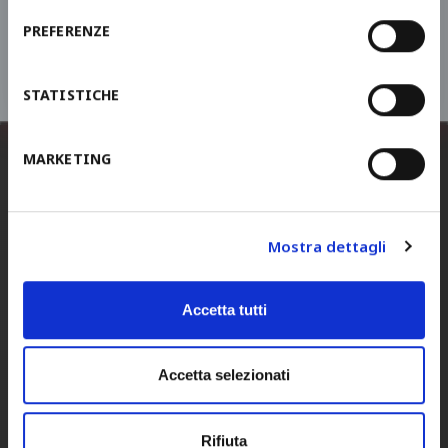
PRIVACY POLICY
PREFERENZE
IHRE ANFRAGE SENDEN
STATISTICHE
MARKETING
STAM ITALIA
(Headquarters)
Tel.
+39 0422 440100
Mostra dettagli
Fax.
+39 0422 440137
E-mail
info@stam.it
Accetta tutti
PEC
stamspa@legalmail.it
Address:
via Piave, 6
Accetta selezionati
31050 Ponzano Veneto
Treviso
Rifiuta