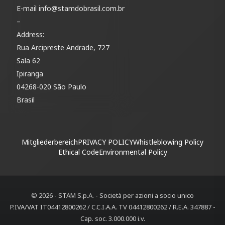
E-mail
info@stamdobrasil.com.br
–
Address:
Rua Arcipreste Andrade, 727
Sala 62
Ipiranga
04268-020 São Paulo
Brasil
Mitgliederbereich
PRIVACY POLICY
Whistleblowing Policy
Ethical Code
Environmental Policy
© 2026 - STAM S.p.A. - Società per azioni a socio unico
P.IVA/VAT IT04412800262 / C.C.I.A.A. TV 04412800262 / R.E.A. 347887 -
Cap. soc. 3.000.000 i.v.