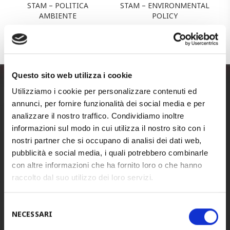
STAM – POLITICA
STAM – ENVIRONMENTAL
AMBIENTE
POLICY
Questo sito web utilizza i cookie
Utilizziamo i cookie per personalizzare contenuti ed
STAM ITALIA
(Headquarters)
annunci, per fornire funzionalità dei social media e per
Tel.
+39 0422 440100
analizzare il nostro traffico. Condividiamo inoltre
informazioni sul modo in cui utilizza il nostro sito con i
Fax.
+39 0422 440137
nostri partner che si occupano di analisi dei dati web,
E-mail
info@stam.it
pubblicità e social media, i quali potrebbero combinarle
PEC
stamspa@legalmail.it
con altre informazioni che ha fornito loro o che hanno
raccolto dal suo utilizzo dei loro servizi.
Address:
via Piave, 6
Selezione
31050 Ponzano Veneto
NECESSARI
del
Treviso