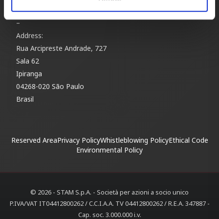
E-mail
info@stamdobrasil.com.br
–
Address:
Rua Arcipreste Andrade, 727
Sala 62
Ipiranga
04268-020 São Paulo
Brasil
Reserved Area
Privacy Policy
Whistleblowing Policy
Ethical Code
Environmental Policy
© 2026 - STAM S.p.A. - Società per azioni a socio unico
P.IVA/VAT IT04412800262 / C.C.I.A.A. TV 04412800262 / R.E.A. 347887 -
Cap. soc. 3.000.000 i.v.