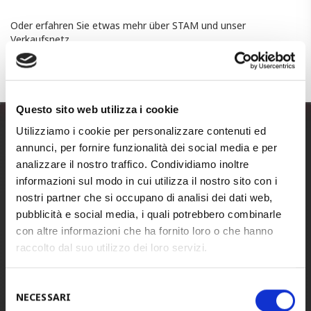
Oder erfahren Sie etwas mehr über STAM und unser
Verkaufsnetz.
Möchten Sie dagegen besondere Informationen erhalten, füllen
Sie bitte das Form auf der SeiteKontakteaus.
Questo sito web utilizza i cookie
Utilizziamo i cookie per personalizzare contenuti ed
annunci, per fornire funzionalità dei social media e per
STAM ITALIA
(Headquarters)
analizzare il nostro traffico. Condividiamo inoltre
Tel.
+39 0422 440100
informazioni sul modo in cui utilizza il nostro sito con i
Fax.
+39 0422 440137
nostri partner che si occupano di analisi dei dati web,
E-mail
info@stam.it
pubblicità e social media, i quali potrebbero combinarle
con altre informazioni che ha fornito loro o che hanno
PEC
stamspa@legalmail.it
raccolto dal suo utilizzo dei loro servizi.
Address:
via Piave, 6
Selezione
31050 Ponzano Veneto
NECESSARI
del