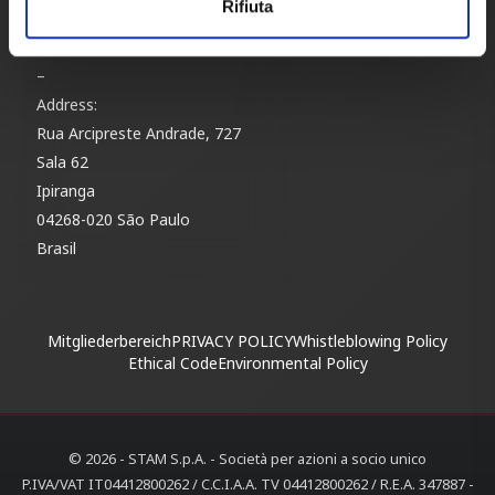
Tel.
+55 11996310071
Rifiuta
E-mail
info@stamdobrasil.com.br
–
Address:
Rua Arcipreste Andrade, 727
Sala 62
Ipiranga
04268-020 São Paulo
Brasil
Mitgliederbereich
PRIVACY POLICY
Whistleblowing Policy
Ethical Code
Environmental Policy
© 2026 - STAM S.p.A. - Società per azioni a socio unico
P.IVA/VAT IT04412800262 / C.C.I.A.A. TV 04412800262 / R.E.A. 347887 -