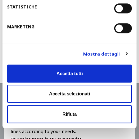
Would you like to discuss your
STATISTICHE
project with one of our experts?
MARKETING
QUOTATION REQUEST
Mostra dettagli
We'll contact you in 48 hours.
Accetta tutti
Accetta selezionati
Request a quote
Rifiuta
We design and create rollforming lines and cutting
lines according to your needs.
Our sales team is at your service.