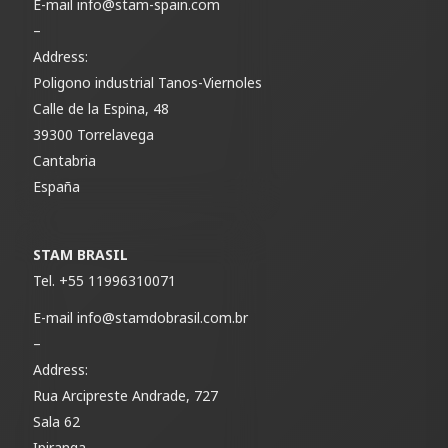
E-mail
info@stam-spain.com
–
Address:
Poligono industrial Tanos-Viernoles
Calle de la Espina, 48
39300 Torrelavega
Cantabria
España
STAM BRASIL
Tel.
+55 11996310071
E-mail
info@stamdobrasil.com.br
–
Address:
Rua Arcipreste Andrade, 727
Sala 62
Ipiranga