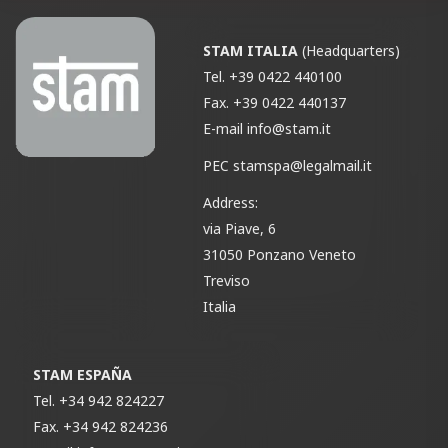
STAM ITALIA
(Headquarters)
Tel.
+39 0422 440100
Fax.
+39 0422 440137
E-mail
info@stam.it
PEC
stamspa@legalmail.it
Address:
via Piave, 6
31050 Ponzano Veneto
Treviso
Italia
STAM ESPAÑA
Tel.
+34 942 824227
Fax.
+34 942 824236