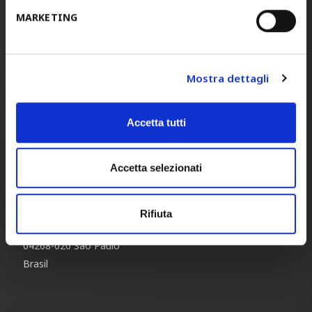
39300 Torrelavega
MARKETING
Cantabria
España
Mostra dettagli
STAM BRASIL
Tel.
+55 11996310071
Accetta tutti
E-mail
info@stamdobrasil.com.br
–
Accetta selezionati
Address:
Rua Arcipreste Andrade, 727
Sala 62
Rifiuta
Ipiranga
04268-020 São Paulo
Brasil