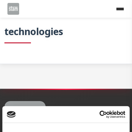
Home
News
technologies
technologies
STAM ITALIA
(Headquarters)
Tel.
+39 0422 440100
Fax.
+39 0422 440137