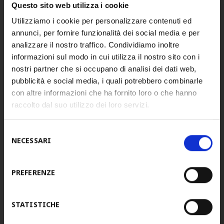
E-mail
info@stam.it
Questo sito web utilizza i cookie
Utilizziamo i cookie per personalizzare contenuti ed
PEC
stamspa@legalmail.it
annunci, per fornire funzionalità dei social media e per
Address:
analizzare il nostro traffico. Condividiamo inoltre
via Piave, 6
informazioni sul modo in cui utilizza il nostro sito con i
31050 Ponzano Veneto
nostri partner che si occupano di analisi dei dati web,
Treviso
pubblicità e social media, i quali potrebbero combinarle
Italia
con altre informazioni che ha fornito loro o che hanno
raccolto dal suo utilizzo dei loro servizi.
STAM ESPAÑA
Selezione
Tel.
+34 942 824227
NECESSARI
del
Fax.
+34 942 824236
consenso
E-mail
info@stam-spain.com
PREFERENZE
–
Address:
STATISTICHE
Poligono industrial Tanos-Viernoles
Calle de la Espina, 48