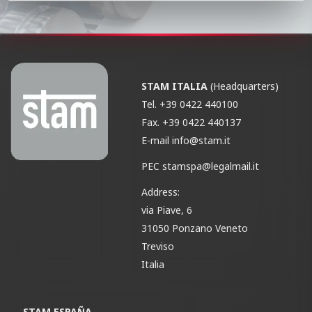
STAM ITALIA
(Headquarters)
Tel.
+39 0422 440100
Fax.
+39 0422 440137
E-mail
info@stam.it
PEC
stamspa@legalmail.it
Address:
via Piave, 6
31050 Ponzano Veneto
Treviso
Italia
STAM ESPAÑA