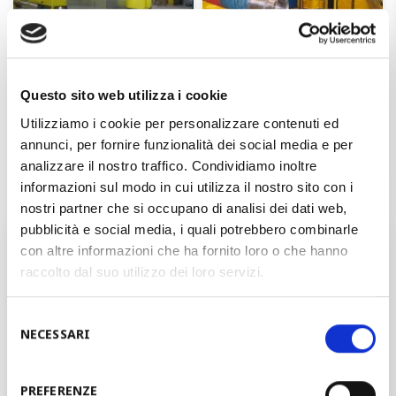
Questo sito web utilizza i cookie
Utilizziamo i cookie per personalizzare contenuti ed
annunci, per fornire funzionalità dei social media e per
analizzare il nostro traffico. Condividiamo inoltre
informazioni sul modo in cui utilizza il nostro sito con i
nostri partner che si occupano di analisi dei dati web,
pubblicità e social media, i quali potrebbero combinarle
Would you like to discuss your
con altre informazioni che ha fornito loro o che hanno
project with one of our experts?
raccolto dal suo utilizzo dei loro servizi.
Selezione
NECESSARI
del
QUOTATION REQUEST
consenso
PREFERENZE