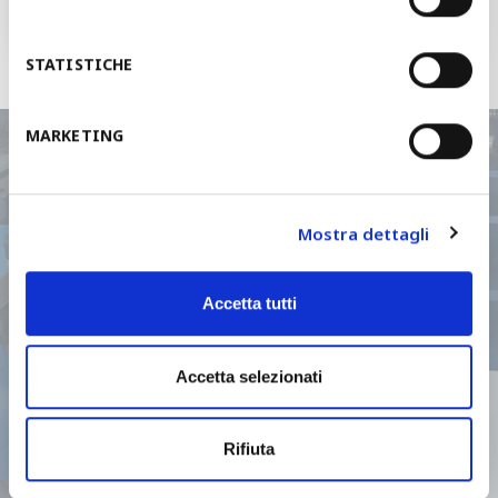
We'll contact you in 48 hours.
STATISTICHE
MARKETING
How can we help you?
Mostra dettagli
Accetta tutti
Contact our sales network or our service
department.
Accetta selezionati
CONTACT US
Rifiuta