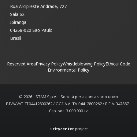
Rua Arcipreste Andrade, 727
Sala 62
Ipiranga
04268-020 São Paulo
Brasil
Reserved Area
Privacy Policy
Whistleblowing Policy
Ethical Code
Environmental Policy
© 2026 - STAM S.p.A. - Società per azioni a socio unico
P.IVA/VAT IT04412800262 / C.C.I.A.A. TV 04412800262 / R.E.A. 347887 -
Cap. soc. 3.000.000 i.v.
a
citycenter
project