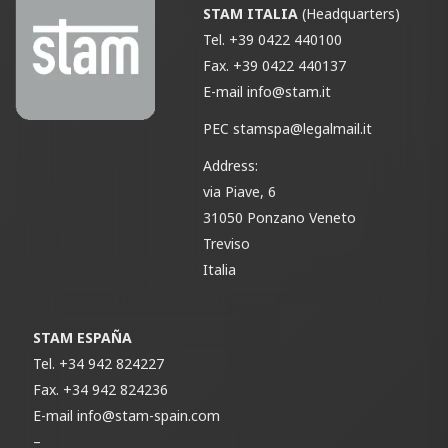
STAM ITALIA
(Headquarters)
Tel.
+39 0422 440100
Fax.
+39 0422 440137
E-mail
info@stam.it
PEC
stamspa@legalmail.it
Address:
via Piave, 6
31050 Ponzano Veneto
Treviso
Italia
STAM ESPAÑA
Tel.
+34 942 824227
Fax.
+34 942 824236
E-mail
info@stam-spain.com
–