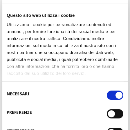
STÄRKE
0.5-1.2 mm
Questo sito web utilizza i cookie
Utilizziamo i cookie per personalizzare contenuti ed
annunci, per fornire funzionalità dei social media e per
PROFILIERGESCHWINDIGKEIT
30 m/min
analizzare il nostro traffico. Condividiamo inoltre
informazioni sul modo in cui utilizza il nostro sito con i
PROFILIERTECHNOLOGIE
Flexibel - Kassettensystem
nostri partner che si occupano di analisi dei dati web,
pubblicità e social media, i quali potrebbero combinarle
BESTÜCKUNGSZEIT
5-30 min
con altre informazioni che ha fornito loro o che hanno
raccolto dal suo utilizzo dei loro servizi.
VERFÜGBARE TECHNOLOGIEN
Selezione
NECESSARI
del
consenso
Profilieren mit unterschiedlichen
Profilbereichen
PREFERENZE