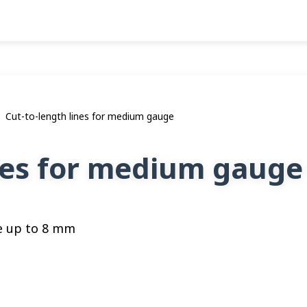
Cut-to-length lines for medium gauge
ines for medium gauge
e up to 8 mm