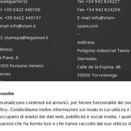
eadquarters)
Tel.
+34 942 824227
l.
+39 0422 440100
Fax.
+34 942 824236
x.
+39 0422 440137
E-mail
info@stam-
-mail
info@stam.it
spain.com
–
EC
stamspa@legalmail.it
Address:
dress:
Poligono industrial Tanos
a Piave, 6
Viernoles
1050 Ponzano Veneto
Calle de la Espina, 48
eviso
39300 Torrelavega
alia
Cantabria
España
 cookie
rsonalizzare contenuti ed annunci, per fornire funzionalità dei so
ffico. Condividiamo inoltre informazioni sul modo in cui utilizza il 
 occupano di analisi dei dati web, pubblicità e social media, i qual
ed Area
Privacy Policy
Whistleblowing Policy
Ethical Code
Environmental
azioni che ha fornito loro o che hanno raccolto dal suo utilizzo d