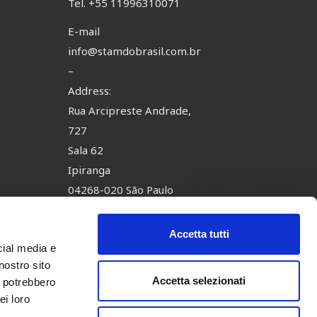
Tel.
+55 11996310071
E-mail
info@stamdobrasil.com.br
–
Address:
Rua Arcipreste Andrade,
-
727
Sala 62
Ipiranga
04268-020 São Paulo
Brasil
Accetta tutti
cial media e
nostro sito
Accetta selezionati
i potrebbero
 Policy
ei loro