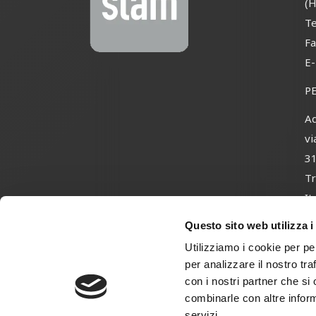
(H
Te
Fa
E
P
Ad
vi
3
Tr
It
Questo sito web utilizza i
Utilizziamo i cookie per pe
per analizzare il nostro tra
con i nostri partner che si
Reserv
combinarle con altre inform
servizi.